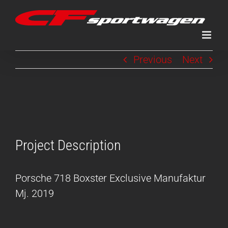
Zum
Inhalt
springen
Previous
Next
View
Larger
Image
Project Description
Porsche 718 Boxster Exclusive Manufaktur
Mj. 2019